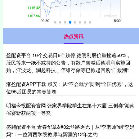
热点资讯
盈配资平台 10个交易日6个跌停,德明利股价重挫逾50%，
股民等来一纸不减持的公告，有散户曾喊话德明利实施回
购，江波龙、澜起科技、佰维存储等已掀起回购“自救潮”
涨盈配资APP下载 咸安：从“不会就学呗”到“全国优秀”，这
位95后团员的青春答卷
明福今投配资官网 张家界学院学生在第十六届“三创赛”湖南
省赛斩获两项一等奖
盛鹏配资平台 青春华章&#32;丝路逐光｜从“李老师”到“李妈
妈”：一位河西学院教师与新疆的12年之约