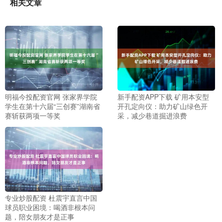
相关文章
明福今投配资官网 张家界学院
新手配资APP下载 矿用本安型
学生在第十六届“三创赛”湖南省
开孔定向仪：助力矿山绿色开
赛斩获两项一等奖
采，减少巷道掘进浪费
专业炒股配资 杜震宇直言中国
球员职业困境：喝酒非根本问
题，陪女朋友才是正事