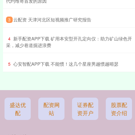
代约维奇首发的原因
​云配资 天津河北区短视频推广研究报告
3
​新手配资APP下载 矿用本安型开孔定向仪：助力矿山绿色开
4
采，减少巷道掘进浪费
​心安智配APP下载 不能惯！这几个星座男越惯越嘚瑟
5
盛达优
配资网
证券配
股票配
配
站
资开户
资介绍