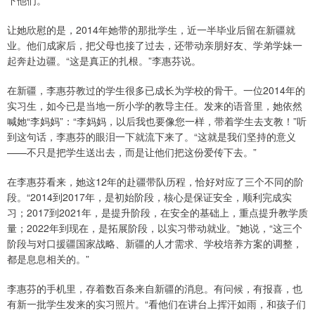
下他们。”
让她欣慰的是，2014年她带的那批学生，近一半毕业后留在新疆就
业。他们成家后，把父母也接了过去，还带动亲朋好友、学弟学妹一
起奔赴边疆。“这是真正的扎根。”李惠芬说。
在新疆，李惠芬教过的学生很多已成长为学校的骨干。一位2014年的
实习生，如今已是当地一所小学的教导主任。发来的语音里，她依然
喊她“李妈妈”：“李妈妈，以后我也要像您一样，带着学生去支教！”听
到这句话，李惠芬的眼泪一下就流下来了。“这就是我们坚持的意义
——不只是把学生送出去，而是让他们把这份爱传下去。”
在李惠芬看来，她这12年的赴疆带队历程，恰好对应了三个不同的阶
段。“2014到2017年，是初始阶段，核心是保证安全，顺利完成实
习；2017到2021年，是提升阶段，在安全的基础上，重点提升教学质
量；2022年到现在，是拓展阶段，以实习带动就业。”她说，“这三个
阶段与对口援疆国家战略、新疆的人才需求、学校培养方案的调整，
都是息息相关的。”
李惠芬的手机里，存着数百条来自新疆的消息。有问候，有报喜，也
有新一批学生发来的实习照片。“看他们在讲台上挥汗如雨，和孩子们