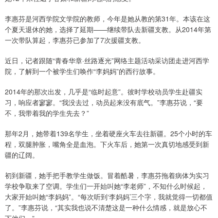
李惠芬是河西学院文学院的教师，今年是她从教的第31年。本该在这
个夏天退休的她，选择了延期——继续带队去新疆支教。从2014年第
一次带队算起，李惠芬已参加了7次援疆支教。
近日，记者跟随“青春华章·丝路逐光”网络主题活动采访团走进河西学
院，了解到一个被学生们唤作“李妈妈”的西行故事。
2014年的那次出发，几乎是“临时起意”。彼时学校动员学生赴疆实
习，响应者寥寥。“我没去过，动员起来没有底气。”李惠芬说，“要
不，我带着我的学生先去？”
那年2月，她带着139名学生，坐着硬座火车去往新疆。25个小时的车
程，双腿肿胀，嘴角全是血泡。下火车后，她第一次真切地感受到新
疆的辽阔。
初到新疆，她手把手教学生做饭。冒着酷暑，李惠芬拖着病体为实习
学校争取来了空调。学生们一开始叫她“李老师”，不知什么时候起，
大家开始叫她“李妈妈”。“每次听到‘李妈妈’三个字，我就觉得一切都值
了。”李惠芬说，“其实我也说不清楚这是一种什么情感，就是放心不