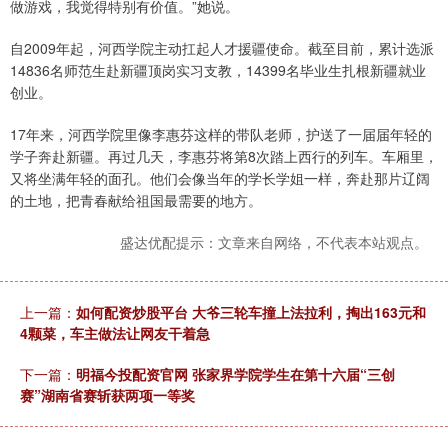
做游戏，我觉得特别有价值。”她说。
自2009年起，河西学院主动扛起人才援疆使命。截至目前，累计选派
14836名师范生赴新疆顶岗实习支教，14399名毕业生扎根新疆就业
创业。
17年来，河西学院里像李惠芬这样的带队老师，护送了一届届年轻的
学子奔赴新疆。再过几天，李惠芬将第8次踏上西行的列车。车厢里，
又将坐满年轻的面孔。他们会像当年的学长学姐一样，奔赴那片辽阔
的土地，把青春献给祖国最需要的地方。
盛达优配提示：文章来自网络，不代表本站观点。
上一篇：
如何配资炒股平台 大爷三轮车撞上法拉利，掏出163元和
4颗菜，车主做法让网友干着急
下一篇：
明福今投配资官网 张家界学院学生在第十六届“三创
赛”湖南省赛斩获两项一等奖