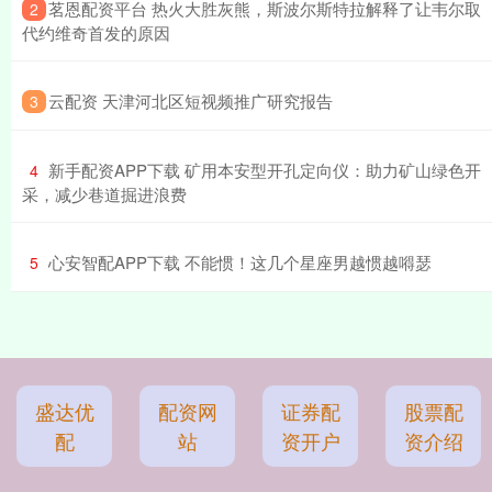
​茗恩配资平台 热火大胜灰熊，斯波尔斯特拉解释了让韦尔取
2
代约维奇首发的原因
​云配资 天津河北区短视频推广研究报告
3
​新手配资APP下载 矿用本安型开孔定向仪：助力矿山绿色开
4
采，减少巷道掘进浪费
​心安智配APP下载 不能惯！这几个星座男越惯越嘚瑟
5
盛达优
配资网
证券配
股票配
配
站
资开户
资介绍