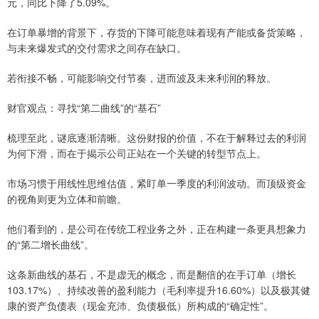
元，同比下降了5.09%。
在订单暴增的背景下，存货的下降可能意味着现有产能或备货策略，
与未来爆发式的交付需求之间存在缺口。
若衔接不畅，可能影响交付节奏，进而波及未来利润的释放。
财官观点：寻找“第二曲线”的“基石”
梳理至此，谜底逐渐清晰。这份财报的价值，不在于解释过去的利润
为何下滑，而在于揭示公司正站在一个关键的转型节点上。
市场习惯于用线性思维估值，紧盯单一季度的利润波动。而顶级资金
的视角则更为立体和前瞻。
他们看到的，是公司在传统工程业务之外，正在构建一条更具想象力
的“第二增长曲线”。
这条新曲线的基石，不是虚无的概念，而是翻倍的在手订单（增长
103.17%）、持续改善的盈利能力（毛利率提升16.60%）以及极其健
康的资产负债表（现金充沛、负债极低）所构成的“确定性”。