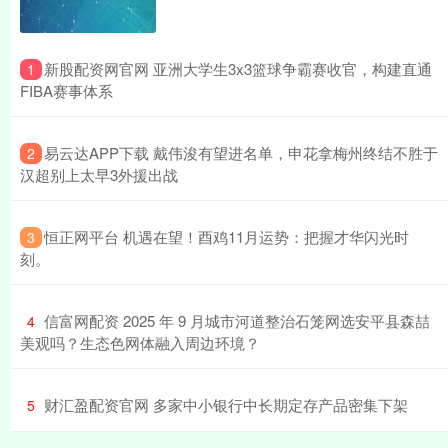
​新股配资网官网 亚洲大学生3x3篮球争霸赛收官，构建直通
1
FIBA赛事体系
​易云达APP下载 戴伟浚有望进名单，申花拿梅州终结不胜于
2
汉超别上太早3外援出战
​恒正网平台 机遇在望！酉鸡11月运势：把握才华闪光时
3
刻。
​信富网配资 2025 年 9 月城市河道整治石笼网选安平县森喆
4
美观吗？生态色网体融入周边环境？
​财汇盈配资官网 多家中小银行中长期定存产品密集下架
5