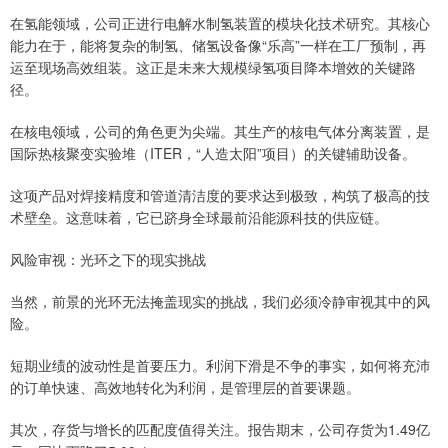
在氢能领域，公司正进行电解水制氢装置的模块化技术研究。其核心
能力在于，能将复杂的制氢、储氢设备像“乐高”一样在工厂预制，再
运至现场高效组装。这正是未来大规模绿氢项目降本增效的关键路
径。
在核电领域，公司的角色更为尖端。其生产的核电气体分离装置，是
国际热核聚变实验堆（ITER，“人造太阳”项目）的关键辅助设备。
这项产品对焊接精度和管道清洁度的要求达到极致，构筑了极高的技
术壁垒。这意味着，它已跻身全球最前沿能源科技的供应链。
风险审视：光环之下的现实挑战
当然，前景的光环无法掩盖现实的挑战，我们必须冷静审视其中的风
险。
短期业绩的波动性是首要压力。利润下滑是不争的事实，如何将充沛
的订单快速、高效地转化为利润，是管理层的首要课题。
其次，存货与增长的匹配度值得关注。报告期末，公司存货为1.49亿