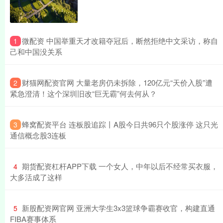
​微配资 中国举重天才改籍夺冠后，断然拒绝中文采访，称自
1
己和中国没关系
​财猫网配资官网 大量老房仍未拆除，120亿元“天价入股”遭
2
紧急澄清！这个深圳旧改“巨无霸”何去何从？
​蜂窝配资平台 连板股追踪丨A股今日共96只个股涨停 这只光
3
通信概念股3连板
​期货配资杠杆APP下载 一个女人，中年以后不经常买衣服，
4
大多活成了这样
​新股配资网官网 亚洲大学生3x3篮球争霸赛收官，构建直通
5
FIBA赛事体系