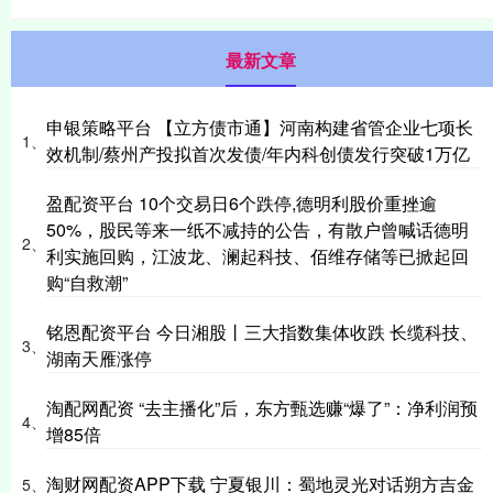
最新文章
申银策略平台 【立方债市通】河南构建省管企业七项长
1、
效机制/蔡州产投拟首次发债/年内科创债发行突破1万亿
盈配资平台 10个交易日6个跌停,德明利股价重挫逾
50%，股民等来一纸不减持的公告，有散户曾喊话德明
2、
利实施回购，江波龙、澜起科技、佰维存储等已掀起回
购“自救潮”
铭恩配资平台 今日湘股丨三大指数集体收跌 长缆科技、
3、
湖南天雁涨停
淘配网配资 “去主播化”后，东方甄选赚“爆了”：净利润预
4、
增85倍
淘财网配资APP下载 宁夏银川：蜀地灵光对话朔方吉金
5、