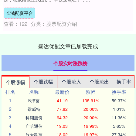
赛中刘洋的传中球击中申花后卫马纳法手
长鸿配资平台
臂，当值主....
查看：
122
分类：
股票配资介绍
盛达优配文章已加载完成
个股实时涨跌榜
个股跌幅
个股流入
个股流出
换手率
个股涨幅
排名
名称
最新价
涨幅
换手率
1
N津富
41.19
135.91%
59.37%
2
锴威特
77.82
20.00%
1.01%
3
科翔股份
64.32
20.00%
11.36%
4
广哈通信
19.03
19.99%
5.65%
5
欣天科技
18.02
19.97%
27.34%