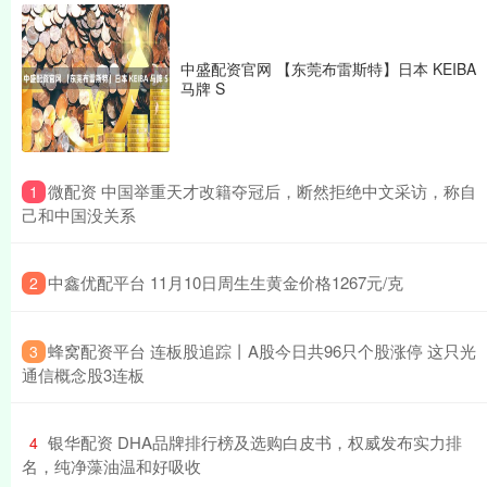
中盛配资官网 【东莞布雷斯特】日本 KEIBA
马牌 S
​微配资 中国举重天才改籍夺冠后，断然拒绝中文采访，称自
1
己和中国没关系
​中鑫优配平台 11月10日周生生黄金价格1267元/克
2
​蜂窝配资平台 连板股追踪丨A股今日共96只个股涨停 这只光
3
通信概念股3连板
​银华配资 DHA品牌排行榜及选购白皮书，权威发布实力排
4
名，纯净藻油温和好吸收