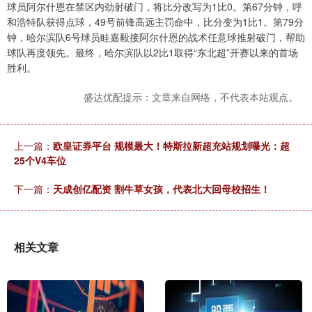
球员阿尔什恩在禁区内劲射破门，将比分改写为1比0。第67分钟，呼
和浩特队获得点球，49号前锋高远主罚命中，比分变为1比1。第79分
钟，哈尔滨队6号球员眭嘉毅接阿尔什恩的战术任意球推射破门，帮助
球队再度领先。最终，哈尔滨队以2比1取得“东北超”开赛以来的首场
胜利。
盛达优配提示：文章来自网络，不代表本站观点。
上一篇：
欧皇证券平台 规模最大！特斯拉新超充站规划曝光：超
25个V4车位
下一篇：
天成创亿配资 割牛草女孩，代表北大回母校招生！
相关文章