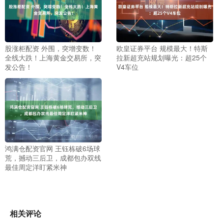
股涨柜配资 外围，突增变数！
欧皇证券平台 规模最大！特斯
全线大跌！上海黄金交易所，突
拉新超充站规划曝光：超25个
发公告！
V4车位
鸿满仓配资官网 王钰栋破6场球
荒，撼动三后卫，成都包办双线
最佳周定洋盯紧米神
相关评论