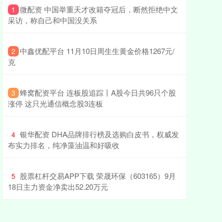
​微配资 中国举重天才改籍夺冠后，断然拒绝中文
1
采访，称自己和中国没关系
​中鑫优配平台 11月10日周生生黄金价格1267元/
2
克
​蜂窝配资平台 连板股追踪丨A股今日共96只个股
3
涨停 这只光通信概念股3连板
​银华配资 DHA品牌排行榜及选购白皮书，权威发
4
布实力排名，纯净藻油温和好吸收
​股票杠杆交易APP下载 荣晟环保（603165）9月
5
18日主力资金净卖出52.20万元