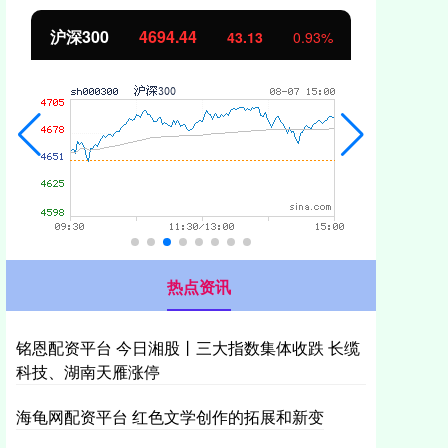
北证50
1134.24
创
11.37
1.01%
热点资讯
铭恩配资平台 今日湘股丨三大指数集体收跌 长缆
科技、湖南天雁涨停
海龟网配资平台 红色文学创作的拓展和新变