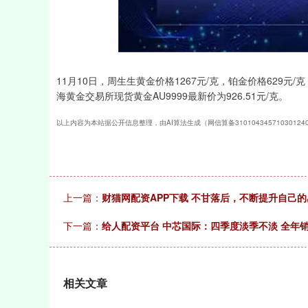
深证成指
14311.01
39.68
1.02%
200.89
11月10日，周生生黄金价格1267元/克，铂金价格629元
海黄金交易所现货黄金AU9999最新价为926.51元/克。
以上内容为本站据公开信息整理，由AI算法生成（网信算备3101043457103012
上一篇：
财猫网配资APP下载 不甘落后，不断提升自己
下一篇：
给人配资平台 中芯国际：四季度淡季不淡 全年
相关文章