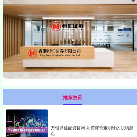
推荐资讯
万银鼎信配资官网 如何评价董明珠的职场观
点