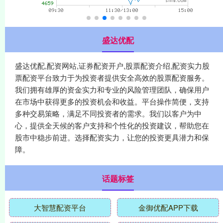
盛达优配
盛达优配,配资网站,证券配资开户,股票配资介绍,配资实力股
票配资平台致力于为投资者提供安全高效的股票配资服务。
我们拥有雄厚的资金实力和专业的风险管理团队，确保用户
在市场中获得更多的投资机会和收益。平台操作简便，支持
多种交易策略，满足不同投资者的需求。我们以客户为中
心，提供全天候的客户支持和个性化的投资建议，帮助您在
股市中稳步前进。选择配资实力，让您的投资更具潜力和保
障。
话题标签
大智慧配资平台
金御优配APP下载