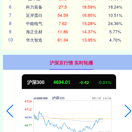
6
科力装备
27.5
18.59%
18.24%
7
近岸蛋白
54.59
16.85%
10.51%
8
中能电气
7.62
15.28%
24.36%
9
海正生材
11.86
14.37%
5.77%
10
华大智造
61.34
13.95%
4.70%
沪深京行情 实时轮播
北证50
1123.98
-10.27
-0.91%