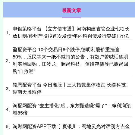
最新文章
申银策略平台 【立方债市通】河南构建省管企业七项长
1、
效机制/蔡州产投拟首次发债/年内科创债发行突破1万亿
盈配资平台 10个交易日6个跌停,德明利股价重挫逾
50%，股民等来一纸不减持的公告，有散户曾喊话德明
2、
利实施回购，江波龙、澜起科技、佰维存储等已掀起回
购“自救潮”
铭恩配资平台 今日湘股丨三大指数集体收跌 长缆科技、
3、
湖南天雁涨停
淘配网配资 “去主播化”后，东方甄选赚“爆了”：净利润预
4、
增85倍
淘财网配资APP下载 宁夏银川：蜀地灵光对话朔方吉金
5、