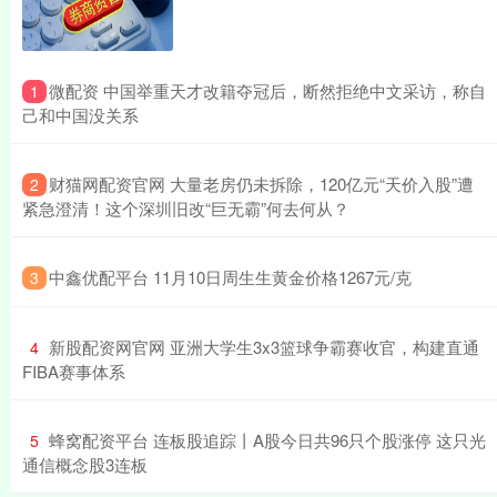
​微配资 中国举重天才改籍夺冠后，断然拒绝中文采访，称自
1
己和中国没关系
​财猫网配资官网 大量老房仍未拆除，120亿元“天价入股”遭
2
紧急澄清！这个深圳旧改“巨无霸”何去何从？
​中鑫优配平台 11月10日周生生黄金价格1267元/克
3
​新股配资网官网 亚洲大学生3x3篮球争霸赛收官，构建直通
4
FIBA赛事体系
​蜂窝配资平台 连板股追踪丨A股今日共96只个股涨停 这只光
5
通信概念股3连板