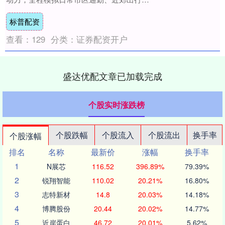
真实路况，不做极限性能测试，仅从家用代
标普配资
步角....
查看：
129
分类：
证券配资开户
盛达优配文章已加载完成
个股实时涨跌榜
个股跌幅
个股流入
个股流出
换手率
个股涨幅
排名
名称
最新价
涨幅
换手率
1
N展芯
116.52
396.89%
79.39%
2
锐翔智能
110.02
20.21%
16.80%
3
志特新材
14.8
20.03%
14.18%
4
博腾股份
20.44
20.02%
14.77%
5
近岸蛋白
46.72
20.01%
5.62%