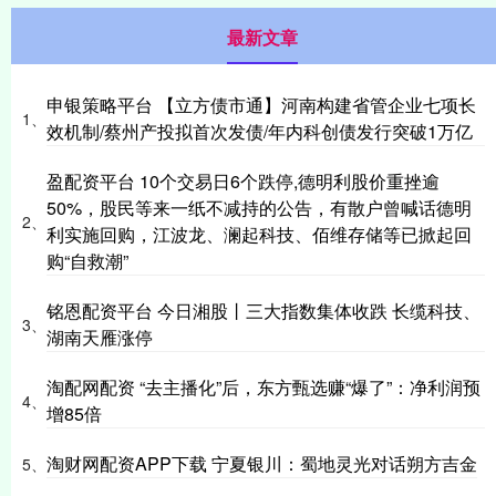
最新文章
申银策略平台 【立方债市通】河南构建省管企业七项长
1、
效机制/蔡州产投拟首次发债/年内科创债发行突破1万亿
盈配资平台 10个交易日6个跌停,德明利股价重挫逾
50%，股民等来一纸不减持的公告，有散户曾喊话德明
2、
利实施回购，江波龙、澜起科技、佰维存储等已掀起回
购“自救潮”
铭恩配资平台 今日湘股丨三大指数集体收跌 长缆科技、
3、
湖南天雁涨停
淘配网配资 “去主播化”后，东方甄选赚“爆了”：净利润预
4、
增85倍
淘财网配资APP下载 宁夏银川：蜀地灵光对话朔方吉金
5、