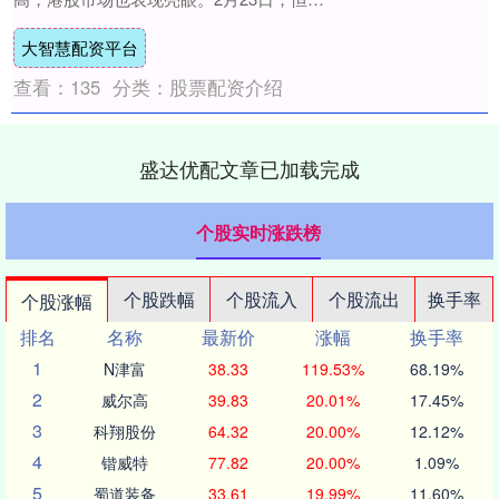
指数、恒生科技指数盘初涨幅双双扩大至
大智慧配资平台
2%....
查看：
135
分类：
股票配资介绍
盛达优配文章已加载完成
个股实时涨跌榜
个股跌幅
个股流入
个股流出
换手率
个股涨幅
排名
名称
最新价
涨幅
换手率
1
N津富
38.33
119.53%
68.19%
2
威尔高
39.83
20.01%
17.45%
3
科翔股份
64.32
20.00%
12.12%
4
锴威特
77.82
20.00%
1.09%
5
蜀道装备
33.61
19.99%
11.60%