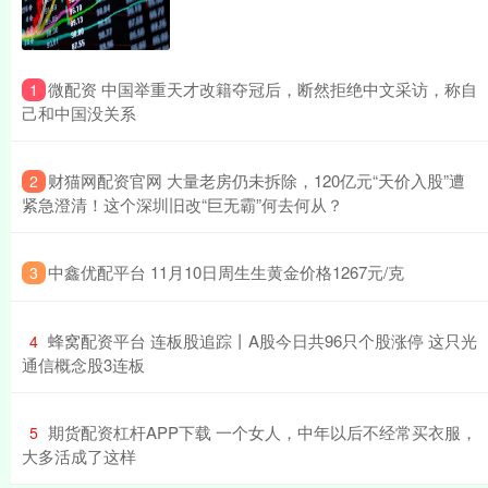
​微配资 中国举重天才改籍夺冠后，断然拒绝中文采访，称自
1
己和中国没关系
​财猫网配资官网 大量老房仍未拆除，120亿元“天价入股”遭
2
紧急澄清！这个深圳旧改“巨无霸”何去何从？
​中鑫优配平台 11月10日周生生黄金价格1267元/克
3
​蜂窝配资平台 连板股追踪丨A股今日共96只个股涨停 这只光
4
通信概念股3连板
​期货配资杠杆APP下载 一个女人，中年以后不经常买衣服，
5
大多活成了这样